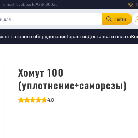
E-mail:
evobparts@284000.ru
П
Найти
монт газового оборудования
Гарантия
Доставка и оплата
Ко
Хомут 100
(уплотнение+саморезы)
4.8