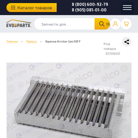
8 (800) 600-92-79
Каталог товаров
8 (905) 081-01-00
Найти
Главная
›
Товары
›
Горелка Ariston Gen36FF
Код
товара:
65106431