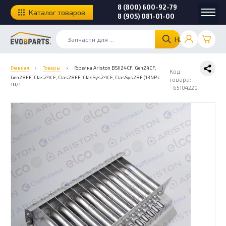
8 (800) 600-92-79
Каталог товаров
8 (905) 081-01-00
Найти
Главная
›
Товары
›
Горелка Ariston BSII24CF, Gen24СF,
Код
Gen28FF, Clas24CF, Clas28FF, ClasSys24CF, ClasSys28F (13NP с
товара:
10/1
65104220