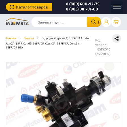
8 (800) 600-92-79
Каталог товаров
8 (905) 081-01-00
Найти
Главная
›
Товары
›
Гидроузел (правый) ОБРАТКА Ariston
Код
Altx24-35FF, Carx15-24FF/CF, Clasx24-28FF/CF, Genx24-
товара:
35FF/CF, HSх
65116540
(65120137)