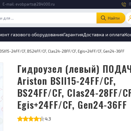
E-mail:
evobparts@284000.ru
П
Найти
монт газового оборудования
Гарантия
Доставка и оплата
Ко
BSII15-24FF/CF, BS24FF/CF, Clas24-28FF/CF, Egis+24FF/CF, Gen24-36FF
Гидроузел (левый) ПОДАЧА
Ariston BSII15-24FF/CF,
BS24FF/CF, Clas24-28FF/CF
Egis+24FF/CF, Gen24-36FF
4.3