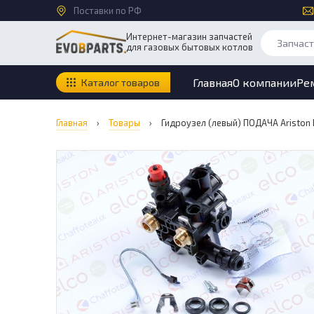
Поставки по РФ
Интернет-магазин запчастей
для газовых бытовых котлов
Главная
О компании
Ре
Каталог товаров
Главная
›
Товары
›
Гидроузел (левый) ПОДАЧА Ariston 