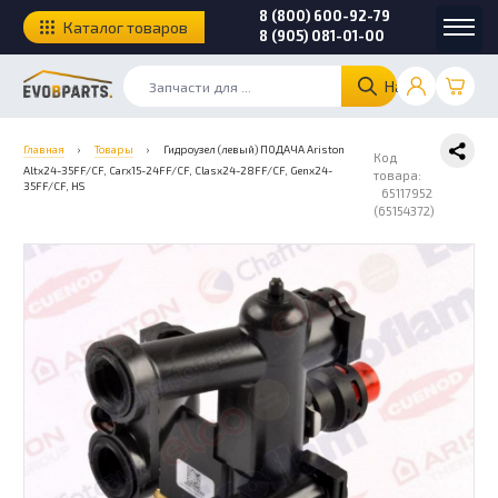
8 (800) 600-92-79
Каталог товаров
8 (905) 081-01-00
Найти
Главная
›
Товары
›
Гидроузел (левый) ПОДАЧА Ariston
Код
Altx24-35FF/CF, Carx15-24FF/CF, Clasx24-28FF/CF, Genx24-
товара:
35FF/CF, HS
65117952
(65154372)