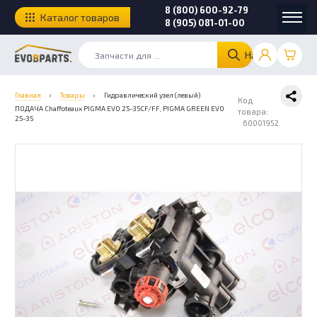
8 (800) 600-92-79
Каталог товаров
8 (905) 081-01-00
Найти
Главная
›
Товары
›
Гидравлический узел (левый)
Код
ПОДАЧА Chaffoteaux PIGMA EVO 25-35CF/FF, PIGMA GREEN EVO
товара:
25-35
60001952