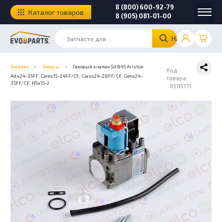
8 (800) 600-92-79
Каталог товаров
8 (905) 081-01-00
Найти
Главная
›
Товары
›
Газовый клапан Sit845 Ariston
Код
Altx24-35FF, Cares15-24FF/CF, Clasx24-28FF/CF, Genx24-
товара:
35FF/CF, HSx15-2
65115771