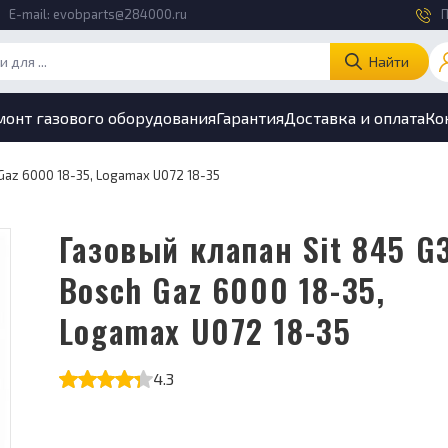
E-mail:
evobparts@284000.ru
П
Найти
монт газового оборудования
Гарантия
Доставка и оплата
Ко
 Gaz 6000 18-35, Logamax U072 18-35
Газовый клапан Sit 845 G3/4
Bosch Gaz 6000 18-35,
Logamax U072 18-35
4.3