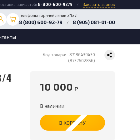
оставка запчастей:
8-800-600-9279
/
Заказать звонок
Телефоны горячей линии 24х7:
8 (800) 600-92-79
8 (905) 081-01-00
/
нтакты
Код товара:
87186439430
(8737602856)
10 000
₽
В наличии
В КОРЗИНУ