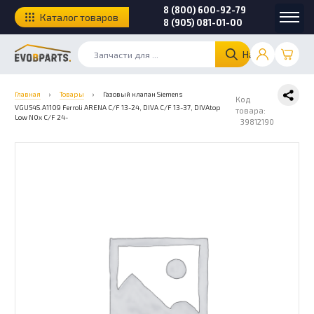
8 (800) 600-92-79
Каталог товаров
8 (905) 081-01-00
Найти
Главная
›
Товары
›
Газовый клапан Siemens
Код
VGU54S.A1109 Ferroli ARENA C/F 13-24, DIVA C/F 13-37, DIVAtop
товара:
Low NOx C/F 24-
39812190