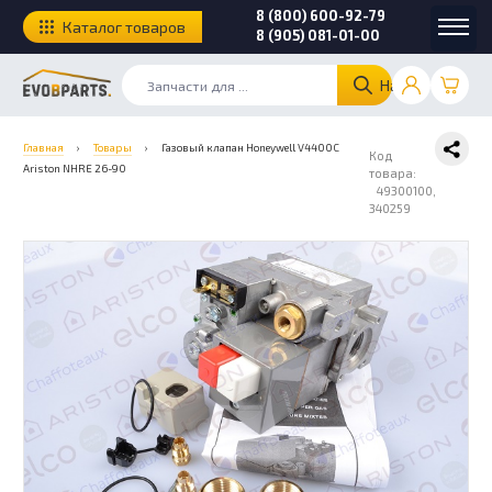
8 (800) 600-92-79
Каталог товаров
8 (905) 081-01-00
Найти
Главная
›
Товары
›
Газовый клапан Honeywell V4400C
Код
Ariston NHRE 26-90
товара:
49300100,
340259