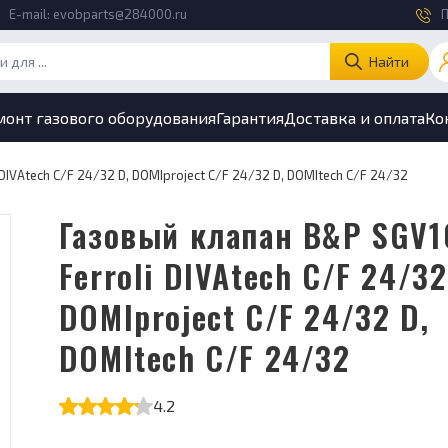
E-mail:
evobparts@284000.ru
П
Найти
монт газового оборудования
Гарантия
Доставка и оплата
Ко
DIVAtech C/F 24/32 D, DOMIproject C/F 24/32 D, DOMItech C/F 24/32
Газовый клапан B&P SGV100
Ferroli DIVAtech C/F 24/32
DOMIproject C/F 24/32 D,
DOMItech C/F 24/32
4.2