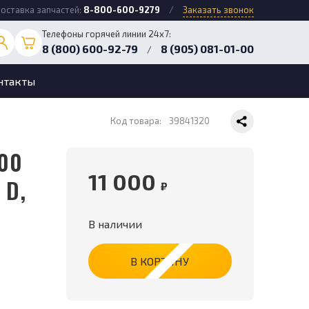
оставка запчастей:
8-800-600-9279
/
Заказать звонок
Телефоны горячей линии 24х7:
8 (800) 600-92-79
8 (905) 081-01-00
/
нтакты
Код товара:
39841320
11 000
 D,
₽
В наличии
В КОРЗИНУ