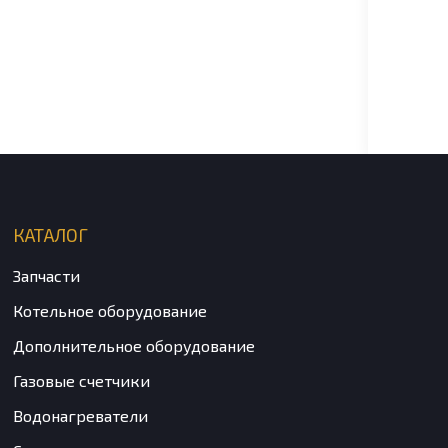
Карт
трех
клап
4 50
DIVA 
КАТАЛОГ
Запчасти
Котельное оборудование
Дополнительное оборудование
Газовые счетчики
Водонагреватели