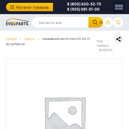
8 (800) 600-92-79
Каталог товаров
8 (905) 081-01-00
Найти
Главная
›
Товары
›
Газоводяной узел Ariston DGI 10L CF
Код
NG SUPERLUX
товара:
65158701