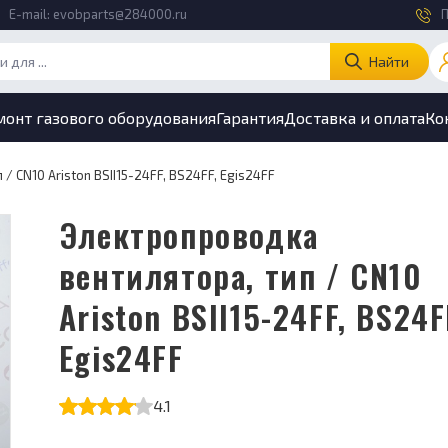
E-mail:
evobparts@284000.ru
П
Найти
монт газового оборудования
Гарантия
Доставка и оплата
Ко
 CN10 Ariston BSII15-24FF, BS24FF, Egis24FF
Электропроводка
вентилятора, тип / CN10
Ariston BSII15-24FF, BS24F
Egis24FF
4.1