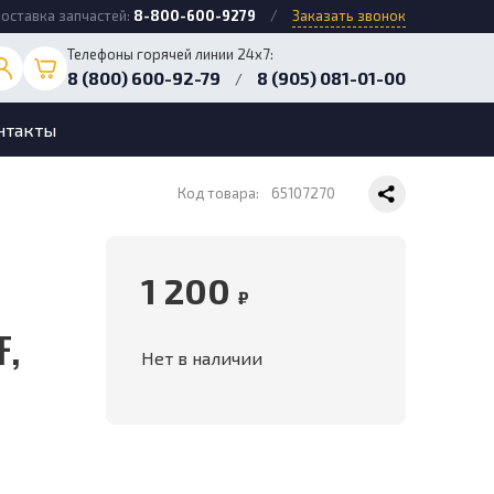
оставка запчастей:
8-800-600-9279
/
Заказать звонок
Телефоны горячей линии 24х7:
8 (800) 600-92-79
8 (905) 081-01-00
/
нтакты
Код товара:
65107270
1 200
₽
F,
Нет в наличии