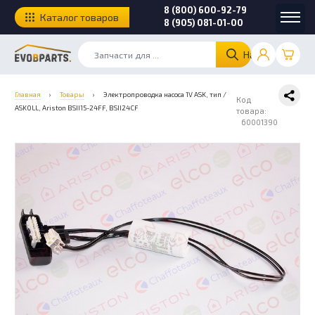
8 (800) 600-92-79
Каталог товаров
8 (905) 081-01-00
Найти
Главная
›
Товары
›
Электропроводка насоса 1V ASK, тип /
Код
ASKOLL, Ariston BSII15-24FF, BSII24CF
товара:
60001390