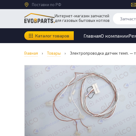
Поставки по РФ
Интернет-магазин запчастей
для газовых бытовых котлов
Главная
О компании
Ре
Каталог товаров
Главная
›
Товары
›
Электропроводка датчик темп. — те