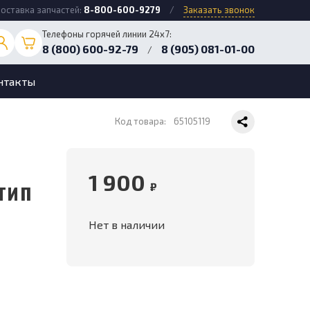
оставка запчастей:
8-800-600-9279
/
Заказать звонок
Телефоны горячей линии 24х7:
8 (800) 600-92-79
8 (905) 081-01-00
/
нтакты
Код товара:
65105119
1 900
тип
₽
Нет в наличии