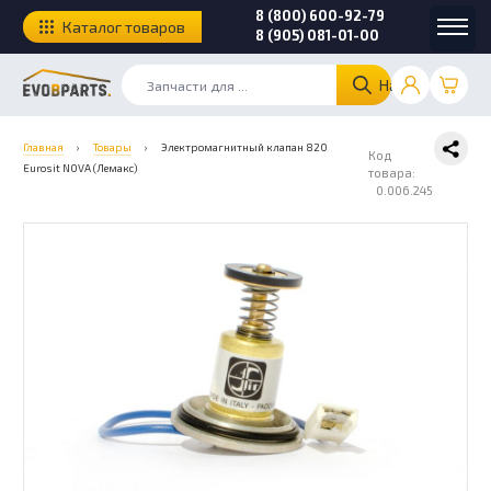
8 (800) 600-92-79
Каталог товаров
8 (905) 081-01-00
Найти
Главная
›
Товары
›
Электромагнитный клапан 820
Код
Eurosit NOVA (Лемакс)
товара:
0.006.245