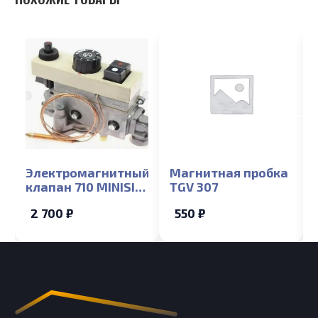
Электромагнитный
Магнитная пробка
клапан 710 MINISIT
TGV 307
аналог (Лемакс,
2 700 ₽
550 ₽
Сигнал)