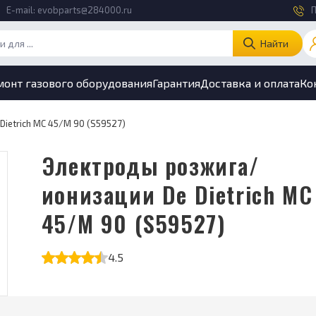
E-mail:
evobparts@284000.ru
П
Найти
монт газового оборудования
Гарантия
Доставка и оплата
Ко
ietrich MC 45/M 90 (S59527)
Электроды розжига/
ионизации De Dietrich MC
45/M 90 (S59527)
4.5