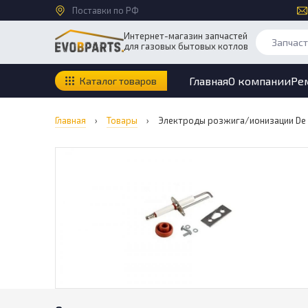
Поставки по РФ
Интернет-магазин запчастей
для газовых бытовых котлов
Главная
О компании
Ре
Каталог товаров
Главная
›
Товары
›
Электроды розжига/ионизации De D