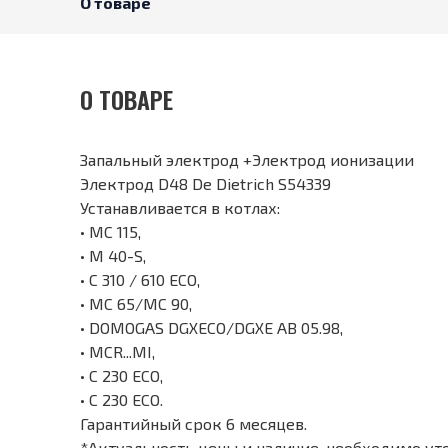
О товаре
О ТОВАРЕ
Запальный электрод +Электрод ионизации
Электрод D48 De Dietrich S54339
Устанавливается в котлах:
• MC 115,
• M 40-S,
• C 310 / 610 ECO,
• MC 65/МС 90,
• DOMOGAS DGXECO/DGXE AB 05.98,
• MCR...MI,
• C 230 ECO,
• C 230 ECO.
Гарантийный срок 6 месяцев.
*Актуальность цены и наличие, необходимо ут