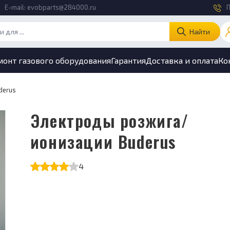
E-mail:
evobparts@284000.ru
П
Найти
монт газового оборудования
Гарантия
Доставка и оплата
Ко
derus
Электроды розжига/
ионизации Buderus
4