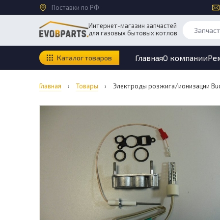
Поставки по РФ
Интернет-магазин запчастей
для газовых бытовых котлов
Главная
О компании
Ре
Каталог товаров
Главная
›
Товары
›
Электроды розжига/ионизации Bu