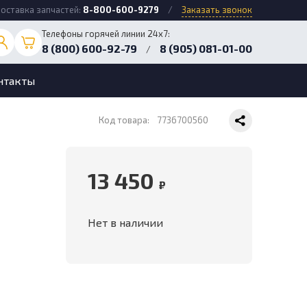
оставка запчастей:
8-800-600-9279
/
Заказать звонок
Телефоны горячей линии 24х7:
8 (800) 600-92-79
8 (905) 081-01-00
/
нтакты
Код товара:
7736700560
13 450
₽
Нет в наличии