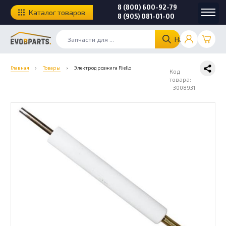
8 (800) 600-92-79
Каталог товаров
8 (905) 081-01-00
Найти
Главная
›
Товары
›
Электрод розжига Riello
Код
товара:
3008931