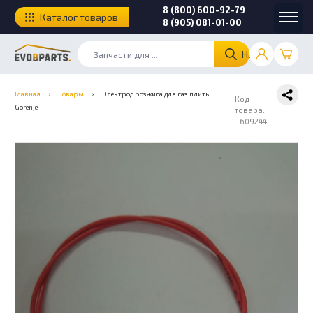
8 (800) 600-92-79
Каталог товаров
8 (905) 081-01-00
Найти
Главная
›
Товары
›
Электрод розжига для газ плиты
Код
Gorenje
товара:
609244