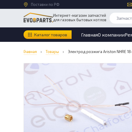
Поставки по РФ
Интернет-магазин запчастей
для газовых бытовых котлов
Главная
О компании
Ре
Каталог товаров
Главная
›
Товары
›
Электрод розжига Ariston NHRE 18