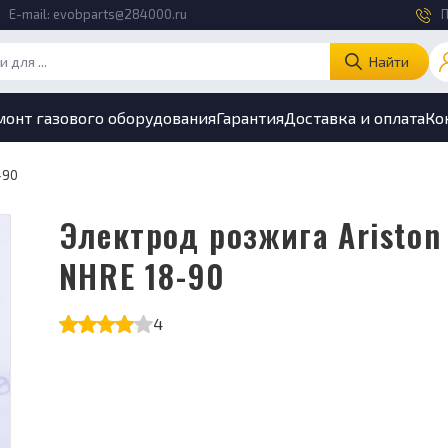
E-mail:
evobparts@284000.ru
П
Найти
монт газового оборудования
Гарантия
Доставка и оплата
Ко
-90
Электрод розжига Ariston
NHRE 18-90
4