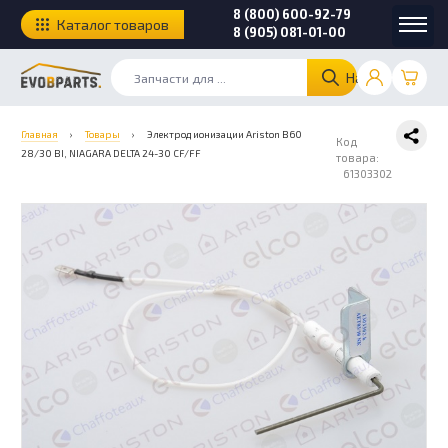
8 (800) 600-92-79
Каталог товаров
8 (905) 081-01-00
Найти
Главная
›
Товары
›
Электрод ионизации Ariston B60
Код
28/30 BI, NIAGARA DELTA 24-30 CF/FF
товара:
61303302