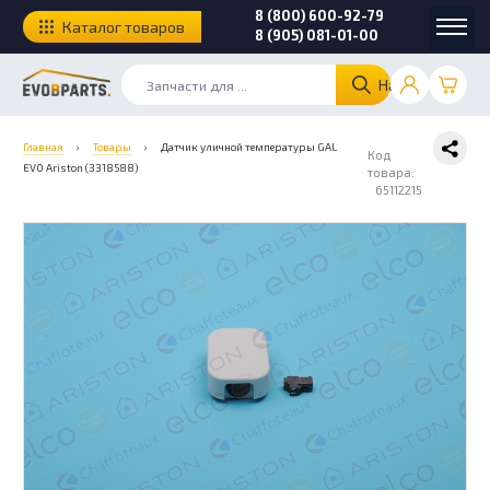
8 (800) 600-92-79
Каталог товаров
8 (905) 081-01-00
Найти
Главная
›
Товары
›
Датчик уличной температуры GAL
Код
EVO Ariston (3318588)
товара:
65112215