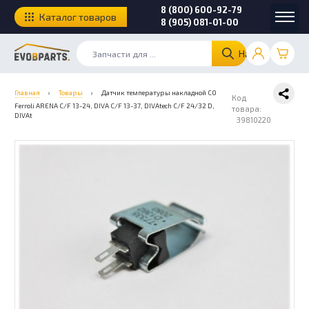
8 (800) 600-92-79
Каталог товаров
8 (905) 081-01-00
Найти
Главная
›
Товары
›
Датчик температуры накладной СО
Код
Ferroli ARENA C/F 13-24, DIVA C/F 13-37, DIVAtech C/F 24/32 D,
товара:
DIVAt
39810220