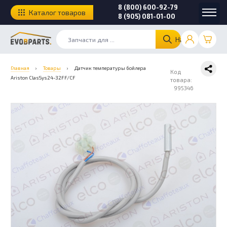
8 (800) 600-92-79
Каталог товаров
8 (905) 081-01-00
Найти
Главная
›
Товары
›
Датчик температуры бойлера
Код
Ariston ClasSys24-32FF/CF
товара:
995346