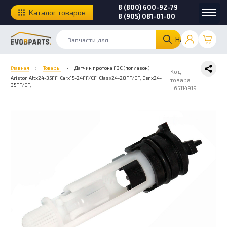
8 (800) 600-92-79
Каталог товаров
8 (905) 081-01-00
Найти
Главная
›
Товары
›
Датчик протока ГВС (поплавок)
Код
Ariston Altx24-35FF, Carx15-24FF/CF, Clasx24-28FF/CF, Genx24-
товара:
35FF/CF,
65114919