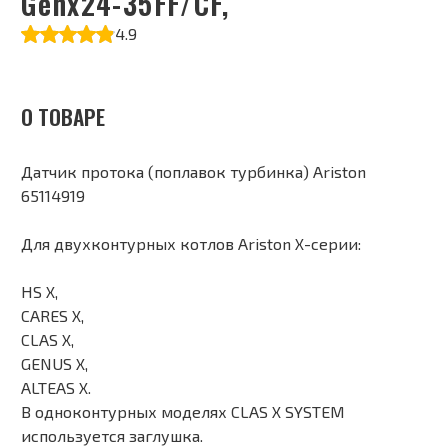
Genx24-35FF/CF,
4.9
О ТОВАРЕ
Датчик протока (поплавок турбинка) Ariston
65114919
Для двухконтурных котлов Ariston X-серии:
HS X,
CARES X,
CLAS X,
GENUS X,
ALTEAS X.
В одноконтурных моделях CLAS X SYSTEM
используется заглушка.