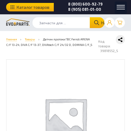
8 (800) 600-92-79
Каталог товаров
8 (905) 081-01-00
Найти
Главная
›
Товары
›
Датчик протока ГВС Ferroli ARENA
Код
C/F 13-24, DIVA C/F 13-37, DIVAtech C/F 24/32 D, DOMINA C/F_S
товара:
39818552_S