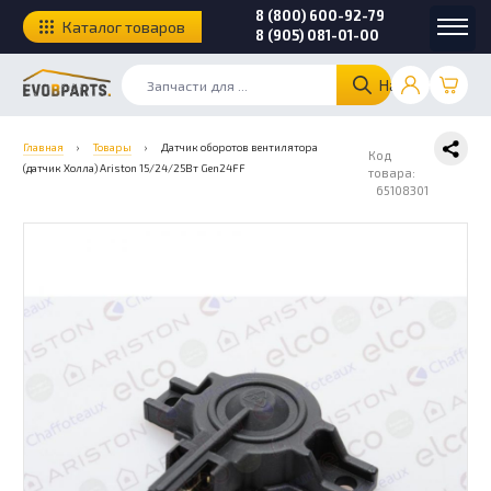
8 (800) 600-92-79
Каталог товаров
8 (905) 081-01-00
Найти
Главная
›
Товары
›
Датчик оборотов вентилятора
Код
(датчик Холла) Ariston 15/24/25Вт Gen24FF
товара:
65108301