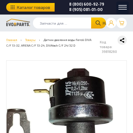
8 (800) 600-92-79
Каталог товаров
8 (905) 081-01-00
Найти
Главная
›
Товары
›
Датчик давления воды Ferroli DIVA
Код
C/F 13-32, ARENA C/F 13-24, DIVAtech C/F 24/32 D
товара:
39818260