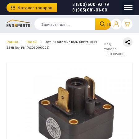
8 (800) 600-92-79
Каталог товаров
8 (905) 081-01-00
Найти
Главная
›
Товары
›
Датчик давления воды Electrolux 24-
Код
32 Hi-Tech Fi/i (AC03000005)
товара:
AB13050008