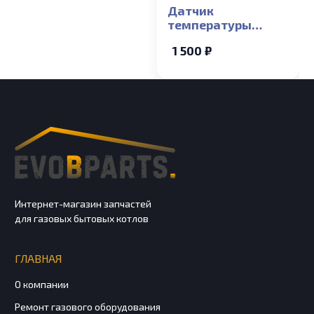
Датчик
температуры
накладной NTC ГВС
1 500 ₽
Electrolux Basic X,
Basic Space
Интернет-магазин запчастей
для газовых бытовых котлов
ГЛАВНАЯ
О компании
Ремонт газового оборудования