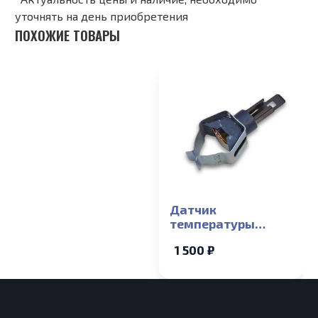
уточнять на день приобретения
ПОХОЖИЕ ТОВАРЫ
Датчик
температуры
накладной NTC ГВС
1 500 ₽
Electrolux Basic X,
Basic Space