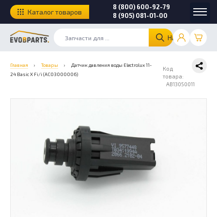
8 (800) 600-92-79
Каталог товаров
8 (905) 081-01-00
Найти
Главная
›
Товары
›
Датчик давления воды Electrolux 11-
Код
24 Basic X Fi/i (AC03000006)
товара:
AB13050011