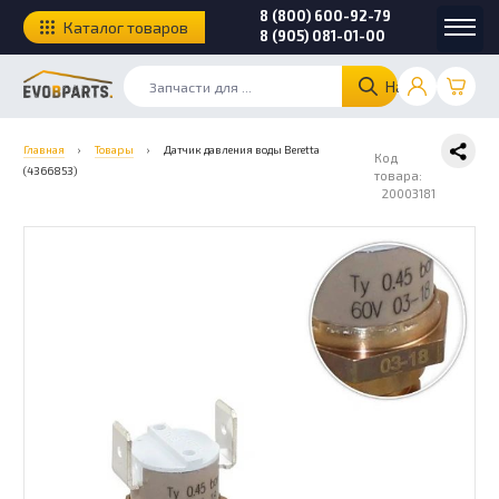
8 (800) 600-92-79
Каталог товаров
8 (905) 081-01-00
Найти
Главная
›
Товары
›
Датчик давления воды Beretta
Код
(4366853)
товара:
20003181