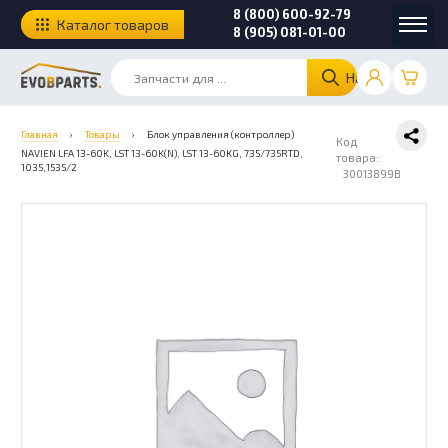
8 (800) 600-92-79
Каталог товаров
8 (905) 081-01-00
Найти
Главная
›
Товары
›
Блок управления (контроллер)
Код
NAVIEN LFA 13-60K, LST 13-60K(N), LST 13-60KG, 735/735RTD,
товара:
1035,1535/2
30013899B