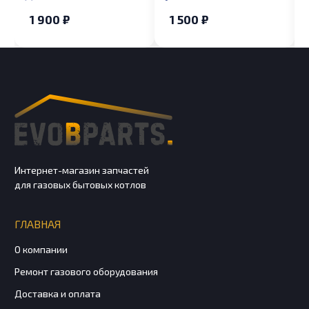
топливо Navien
ионизации в сборе
1 900 ₽
1 500 ₽
2035RPD
Navien GA 11-17K
Интернет-магазин запчастей
для газовых бытовых котлов
ГЛАВНАЯ
О компании
Ремонт газового оборудования
Доставка и оплата