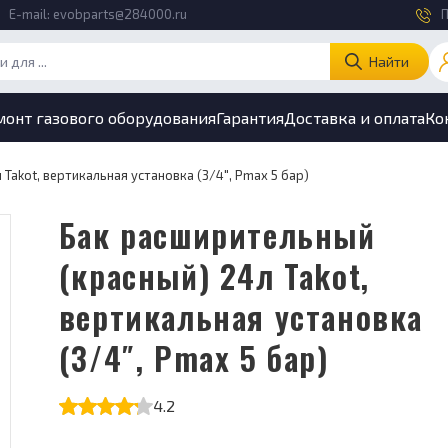
E-mail:
evobparts@284000.ru
П
Найти
монт газового оборудования
Гарантия
Доставка и оплата
Ко
Takot, вертикальная установка (3/4″, Pmax 5 бар)
Бак расширительный
(красный) 24л Takot,
вертикальная установка
(3/4″, Pmax 5 бар)
4.2