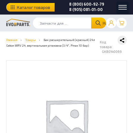
8 (800) 600-92-79
Каталог товаров
8 (905) 081-01-00
Найти
Главная
›
Товары
›
Бак расширительный (красный) 24л
Код
Gekon WRV 24, вертикальная установка (3/4″, Pmax 10 бар)
товара:
GKB0140069