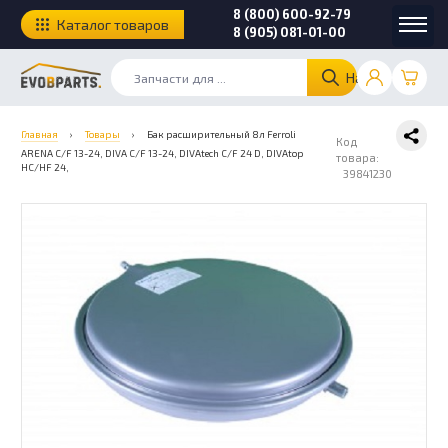
8 (800) 600-92-79
Каталог товаров
8 (905) 081-01-00
Найти
Главная
›
Товары
›
Бак расширительный 8л Ferroli
Код
ARENA C/F 13-24, DIVA C/F 13-24, DIVAtech C/F 24 D, DIVAtop
товара:
HC/HF 24,
39841230