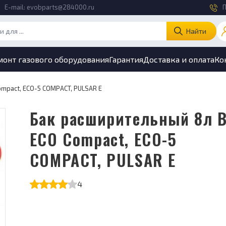
E-mail:
evobparts@284000.ru
П
Найти
монт газового оборудования
Гарантия
Доставка и оплата
Ко
ompact, ECO-5 COMPACT, PULSAR E
Бак расширительный 8л Baxi
ECO Compact, ECO-5
COMPACT, PULSAR E
4