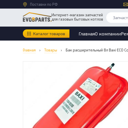
Поставки по РФ
Интернет-магазин запчастей
для газовых бытовых котлов
Главная
О компании
Ре
Каталог товаров
Главная
›
Товары
›
Бак расширительный 8л Baxi ECO C