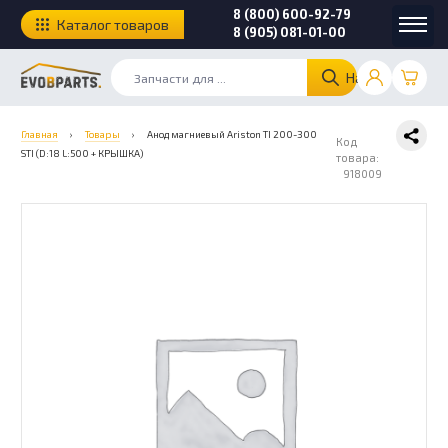
8 (800) 600-92-79
Каталог товаров
8 (905) 081-01-00
Найти
Главная
›
Товары
›
Анод магниевый Ariston TI 200-300
Код
STI (D:18 L:500 + КРЫШКА)
товара:
918009