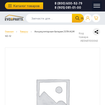
8 (800) 600-92-79
Каталог товаров
8 (905) 081-01-00
Найти
Главная
›
Товары
›
Аккумуляторная батарея ZOTA AGM
Код
40-12
товара:
AB3481100040